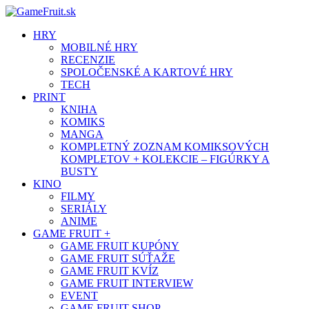
HRY
MOBILNÉ HRY
RECENZIE
SPOLOČENSKÉ A KARTOVÉ HRY
TECH
PRINT
KNIHA
KOMIKS
MANGA
KOMPLETNÝ ZOZNAM KOMIKSOVÝCH
KOMPLETOV + KOLEKCIE – FIGÚRKY A
BUSTY
KINO
FILMY
SERIÁLY
ANIME
GAME FRUIT +
GAME FRUIT KUPÓNY
GAME FRUIT SÚŤAŽE
GAME FRUIT KVÍZ
GAME FRUIT INTERVIEW
EVENT
GAME FRUIT SHOP