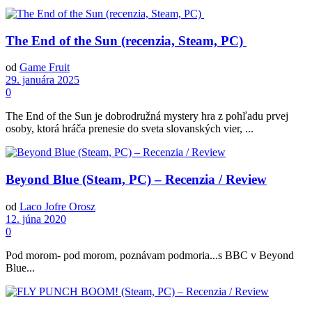
The End of the Sun (recenzia, Steam, PC)
od
Game Fruit
29. januára 2025
0
The End of the Sun je dobrodružná mystery hra z pohľadu prvej
osoby, ktorá hráča prenesie do sveta slovanských vier, ...
Beyond Blue (Steam, PC) – Recenzia / Review
od
Laco Jofre Orosz
12. júna 2020
0
Pod morom- pod morom, poznávam podmoria...s BBC v Beyond
Blue...