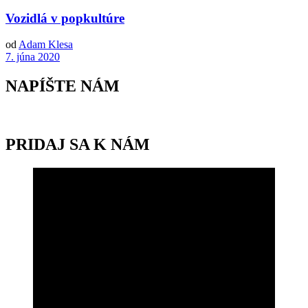
Vozidlá v popkultúre
od
Adam Klesa
7. júna 2020
NAPÍŠTE NÁM
PRIDAJ SA K NÁM