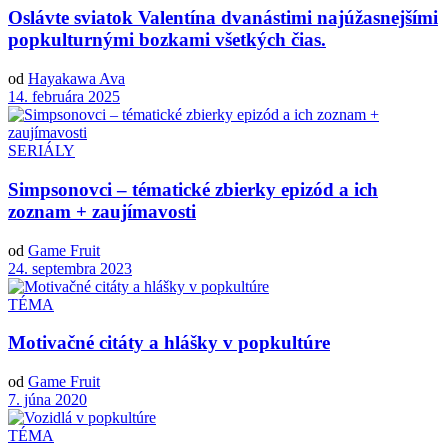
Oslávte sviatok Valentína dvanástimi najúžasnejšími
popkulturnými bozkami všetkých čias.
od
Hayakawa Ava
14. februára 2025
SERIÁLY
Simpsonovci – tématické zbierky epizód a ich
zoznam + zaujímavosti
od
Game Fruit
24. septembra 2023
TÉMA
Motivačné citáty a hlášky v popkultúre
od
Game Fruit
7. júna 2020
TÉMA