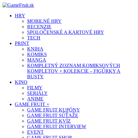
HRY
MOBILNÉ HRY
RECENZIE
SPOLOČENSKÉ A KARTOVÉ HRY
TECH
PRINT
KNIHA
KOMIKS
MANGA
KOMPLETNÝ ZOZNAM KOMIKSOVÝCH
KOMPLETOV + KOLEKCIE – FIGÚRKY A
BUSTY
KINO
FILMY
SERIÁLY
ANIME
GAME FRUIT +
GAME FRUIT KUPÓNY
GAME FRUIT SÚŤAŽE
GAME FRUIT KVÍZ
GAME FRUIT INTERVIEW
EVENT
GAME FRUIT SHOP