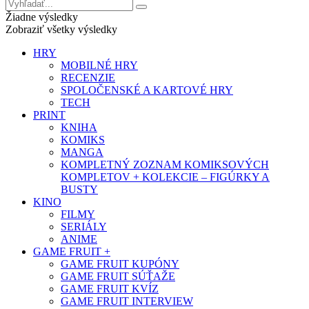
Žiadne výsledky
Zobraziť všetky výsledky
HRY
MOBILNÉ HRY
RECENZIE
SPOLOČENSKÉ A KARTOVÉ HRY
TECH
PRINT
KNIHA
KOMIKS
MANGA
KOMPLETNÝ ZOZNAM KOMIKSOVÝCH
KOMPLETOV + KOLEKCIE – FIGÚRKY A
BUSTY
KINO
FILMY
SERIÁLY
ANIME
GAME FRUIT +
GAME FRUIT KUPÓNY
GAME FRUIT SÚŤAŽE
GAME FRUIT KVÍZ
GAME FRUIT INTERVIEW