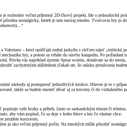
 rozhodne veľmi príjemný 2D-čkový projekt. Ide o jednoduchú point-a
toré pôsobia nostalgicky, farieb je tam naozaj mnoho. Tvorcovia hry ju 
o dokument)…“
 a Valeriano – ktorí opúšťajú rodnú jaskyňu s cieľom nájsť „mýtickú 
čí mechaniku hry, a potom sa vrháte do stavby katapultu. Po požiadaní n
území. Privíta vás napríklad územie Spear worms, dostávate sa do mesta, 
brzdiť zachytenými dáždnikmi (čakali ste, že otázku pristávania budete
nutné niekedy aj postupnosť jednotlivých krokov. Hlavne je to v prípa
hované, takže sa budete musieť dívať aj za kroviny či do vzdialeného p
opisuje vaše kroky a príbeh, často so sarkastickým tónom či iróniou.
ato, aby vám popísal, čo sa deje v koho hlave a kto čo vlastne chce.
 ne prejdete kurzorom.
me ju ako veľmi príjemný počin. Na mnohých môže pôsobiť nostalgic