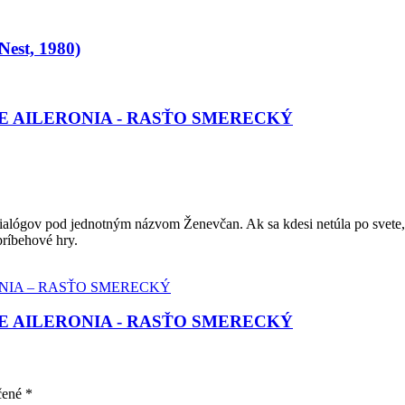
est, 1980)
E AILERONIA - RASŤO SMERECKÝ
dialógov pod jednotným názvom Ženevčan. Ak sa kdesi netúla po svete, 
príbehové hry.
E AILERONIA - RASŤO SMERECKÝ
čené
*