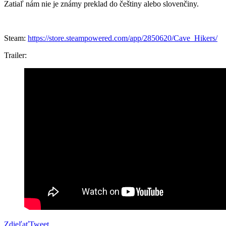
Zatiaľ nám nie je známy preklad do češtiny alebo slovenčiny.
Steam:
https://store.steampowered.com/app/2850620/Cave_Hikers/
Trailer:
Zdieľať
Tweet