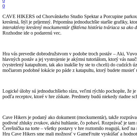
0
0
CAVE HIKERS od Chorvátskeho Studio Spektar a Porcupine parkour je
kreslená, štýl je príjemný. Pripomína jednoduchšie staršie grafiky, k
interaktívny kreslený mockumentár (fiktívna história tváriaca sa ak
Rozhodne ide o podarenú vec.
Hra vás prevedie dobrodružstvom v podobe troch postáv – Aki, Vuvo
hlavných postáv a jej vystrojenie je akýmsi tutoriálom, ktorý vás nau
(vystrelený katapultom, tak ako inakšie by ste to chceli) do cudzích 
močiarom podobné lokácie po páde z katapultu, ktorý budete musieť u
Logické úlohy sú jednoduchšieho rázu, veľmi rýchlo pochopíte, že je 
podľa receptov, ktoré v hre získate. Predmety budú niekedy riadne sc
Cave Hikers je podaný ako dokument (mockumentár), takže rozprávač p
podivné zhluky zvukov, akési huhlanie, čo pobaví. Rozprávač je tam n
Čerešnička na torte – všetky postavy v hre roztomilo reagujú, keď na
Hru Cave Hikers sme mali možnosť v GameFruite vyskúšať a hodnotí