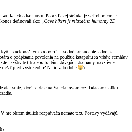
nd-click adventúrku. Po grafickej stránke je veľmi príjemne
dokonca definovali ako:
„Cave hikers je relaxačno-humorný 2D
jaskyňu s nekonečným stropom“. Úvodné prebudenie jednej z
otára o podpísanie povolenia na použitie katapultu sa vrháte strmhlav
kde navštívite trh alebo fontánu dávajúcu diamanty, navštívite
 riešiť pred vystrelením? Na to zabudnite
).
de alchýmie, ktorá sa deje na Valerianovom rozkladacom stolíku –
ozadia.
 V hre okrem tituliek rozprávača nemáte text. Postavy vydávajú
ky.