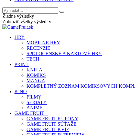
Žiadne výsledky
Zobraziť všetky výsledky
HRY
MOBILNÉ HRY
RECENZIE
SPOLOČENSKÉ A KARTOVÉ HRY
TECH
PRINT
KNIHA
KOMIKS
MANGA
KOMPLETNÝ ZOZNAM KOMIKSOVÝCH KOMPLET
KINO
FILMY
SERIÁLY
ANIME
GAME FRUIT +
GAME FRUIT KUPÓNY
GAME FRUIT SÚŤAŽE
GAME FRUIT KVÍZ
GAME FRUIT INTERVIEW