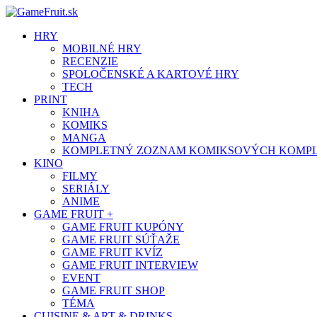
HRY
MOBILNÉ HRY
RECENZIE
SPOLOČENSKÉ A KARTOVÉ HRY
TECH
PRINT
KNIHA
KOMIKS
MANGA
KOMPLETNÝ ZOZNAM KOMIKSOVÝCH KOMPLET
KINO
FILMY
SERIÁLY
ANIME
GAME FRUIT +
GAME FRUIT KUPÓNY
GAME FRUIT SÚŤAŽE
GAME FRUIT KVÍZ
GAME FRUIT INTERVIEW
EVENT
GAME FRUIT SHOP
TÉMA
CUISINE & ART & DRINKS